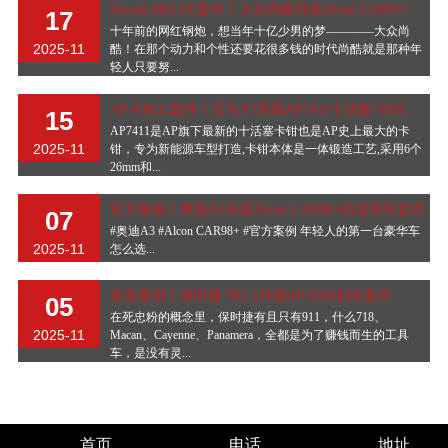
Alcom-BELFE套件丨大众尚酷升级Alcon CAR97+六活
17
十年前的网红钢炮，想当年十亿少男的梦————大众尚
2025-11
酷！在那个动力和个性还要花很多钱的时代尚酷就是那种年
轻人只要努...
AP-KBCC套件丨宝马X7升级AP7411十活塞+KBCC金博碳
15
AP7411是AP旗下最新的十活塞卡钳也是AP史上最大的卡
2025-11
钳，专为新能源车型打造,卡钳本体是一体锻造工艺,采用6个
26mm和...
官方案例丨奥迪A3升级Alcon CAR98+街道刹车套件
07
#奥迪A3 #Alcon CAR98+ #官方案例 年轻人的第一台豪华车
2025-11
怎么选...
改装案例丨保时捷·992.1升级AP 9560刹车套件
05
在死忠粉的概念里，保时捷有且只有911，什么718、
2025-11
Macan、Cayenne、Panamera，全都是为了赚钱而生的工具
车，是没有灵...
首页
电话
地址