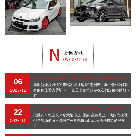
新闻资讯
Alcon-BELFE套件丨雷克萨斯GX550h升级Alcon CAR97
06
感谢新能源时代的来临才能让这些“老旧燃油车”回归它们本
2025-12
身的价值雷克萨斯GX一直是个独特的存在它的定位巧妙地卡
在...
Brembo-ISCB套件丨路虎揽胜升级Brembo六活塞
22
揽胜刹车怎么改？今天给你上“硬菜”虽然是上一代的大揽胜,
2025-11
但是气场依旧不减当年一看就很old money合适揽胜的刹车
方...