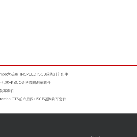
embo六活塞+INSPEED ISCB碳陶刹车套件
11十活塞+KBCC金博碳陶刹车套件
60刹车套件
rembo GTS前六后四+ISCB碳陶刹车套件