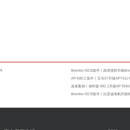
套件
Brembo-ISCB套件丨路虎揽胜升级Br
AP-KBCC套件丨宝马X7升级AP74
改装案例丨保时捷·992.1升级AP 95
Brembo-ISCB套件丨比亚迪海豹升级B